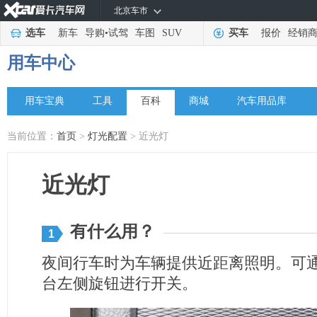
北京车市
选车
新车
导购
•
试驾
车图
SUV
买车
报价
经销
用车中心
用车宝典
工具
百科
商城
汽车用品库
当前位置：
首页
>
灯光配置
> 近光灯
近光灯
有什么用？
1
夜间行车时为车辆提供近距离照明。可
台左侧旋钮进行开关。