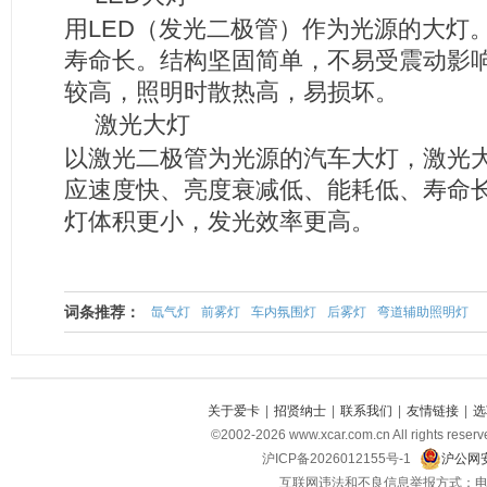
用LED（发光二极管）作为光源的大灯
寿命长。结构坚固简单，不易受震动影
较高，照明时散热高，易损坏。
激光大灯
以激光二极管为光源的汽车大灯，激光大
应速度快、亮度衰减低、能耗低、寿命长
灯体积更小，发光效率更高。
词条推荐：
氙气灯
前雾灯
车内氛围灯
后雾灯
弯道辅助照明灯
关于爱卡
|
招贤纳士
|
联系我们
|
友情链接
|
选
©2002-2026 www.xcar.com.cn All righ
沪ICP备2026012155号-1
沪公网安
互联网违法和不良信息举报方式：电话：021-