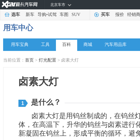
北京车市
选车
新车
导购
•
试驾
车图
SUV
买车
报价
经销
用车中心
用车宝典
工具
百科
商城
汽车用品库
当前位置：
首页
>
灯光配置
> 卤素大灯
卤素大灯
是什么？
1
卤素大灯是用钨丝制成的，在钨丝灯
体，在高温下，升华的钨丝与卤素进行
新凝固在钨丝上，形成平衡的循环，避