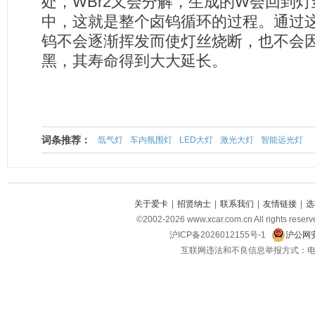
处，WBr2又会分解，生成的W会回到灯
中，这就是整个卤钨循环的过程。通过
钨不会逐渐挥发而使灯丝烧断，也不会
黑，其寿命得到大大延长。
词条推荐：
氙气灯
车内氛围灯
LED大灯
激光大灯
智能远光灯
关于爱卡
|
招贤纳士
|
联系我们
|
友情链接
|
选
©2002-2026 www.xcar.com.cn All righ
沪ICP备2026012155号-1
沪公网安
互联网违法和不良信息举报方式：电话：021-