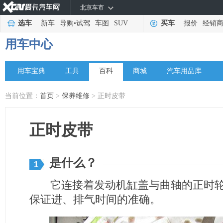
北京车市
选车
新车
导购
•
试驾
车图
SUV
买车
报价
经销
用车中心
用车宝典
工具
百科
商城
汽车用品库
当前位置：
首页
>
保养维修
> 正时皮带
正时皮带
是什么？
1
它连接着发动机缸盖与曲轴的正时轮
保证进、排气时间的准确。