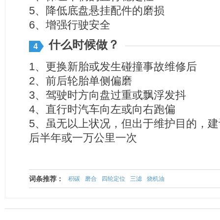
5、降低底盘悬挂配件的磨损
6、增强行驶安全
什么时候做？
4
1、更换新胎或发生碰撞事故维修后
2、前后轮胎单侧偏磨
3、驾驶时方向盘过重或飘浮发抖
4、直行时汽车向左或向右跑偏
5、虽无以上状况，但出于维护目的，建
后半年或一万公里一次
词条推荐：
积碳
磨合
四轮定位
三滤
烧机油