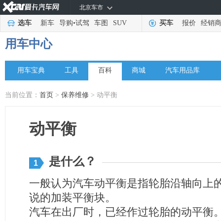
北京车市
选车
新车
导购
•
试驾
车图
SUV
买车
报价
经销
用车中心
用车宝典
工具
百科
商城
汽车用品库
当前位置：
首页
>
保养维修
> 动平衡
动平衡
是什么？
1
一般认为汽车动平衡是指轮胎沿轴向上
说的加装平衡块。
汽车在出厂时，已经作过轮胎的动平衡