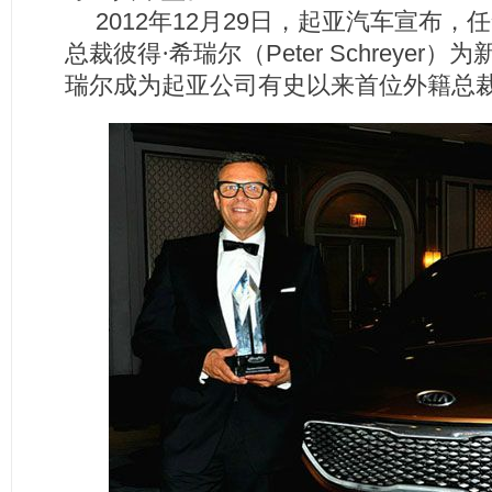
2012
年
12
月
29
日
，起亚汽车宣布，任
总裁彼得·希瑞尔（
Peter Schreyer
）为
瑞尔成为起亚公司有史以来首位外籍总