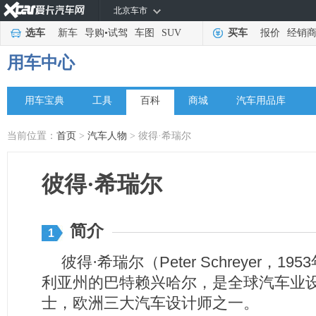
北京车市
选车
新车
导购
•
试驾
车图
SUV
买车
报价
经销
用车中心
用车宝典
工具
百科
商城
汽车用品库
当前位置：
首页
>
汽车人物
> 彼得·希瑞尔
彼得·希瑞尔
简介
1
彼得·希瑞尔（
Peter Schreyer
，
1953
利亚州的巴特赖兴哈尔，是全球汽车业
士，欧洲三大汽车设计师之一。