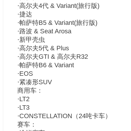
·高尔夫
4
代
& Variant(
旅行版
)
·捷达
·帕萨特
B5 & Variant(
旅行版
)
·路波
& Seat Arosa
·新甲壳虫
·高尔夫
5
代
& Plus
·高尔夫
GTI &
高尔夫
R32
·帕萨特
B6 & Variant
·
EOS
·紧凑形
SUV
商用车：
·
LT2
·
LT3
·
CONSTELLATION
（
24
吨卡车）
赛车：