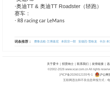
·奥迪
TT &
奥迪
TT Roadster
（轿跑）
赛车：
·
R8 racing car LeMans
词条推荐：
费鲁吉欧·兰博基尼
本田宗一郎
安德烈·雪铁龙
卡尔·本
关于爱卡
|
招贤纳士
|
联系我们
|
友情链接
|
选
©2002-2026 www.xcar.com.cn All righ
沪ICP备2026012155号-1
沪公网安
互联网违法和不良信息举报方式：电话：021-