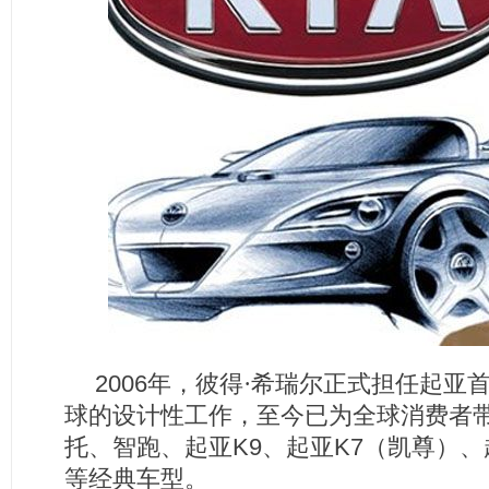
2006
年，彼得·希瑞尔正式担任起亚
球的设计性工作，至今已为全球消费者
托、智跑、起亚
K9
、起亚
K7
（凯尊）、
等经典车型。