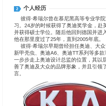
个人经历
2
彼得·希瑞尔曾在慕尼黑高等专业学
习。
24
岁的时候获得了奥迪奖学金，赴
并获得硕士学位。随后他回到德国并进
他在那里度过了
25
年，直到
2005
年底。
彼得·希瑞尔早期曾经担任奥迪、大
新甲壳虫、奥迪
A6
、奥迪
TT
系列等多款
一步步走上奥迪设计总监的位置，其以
善了奥迪及大众的品牌形象，并且引领
言。