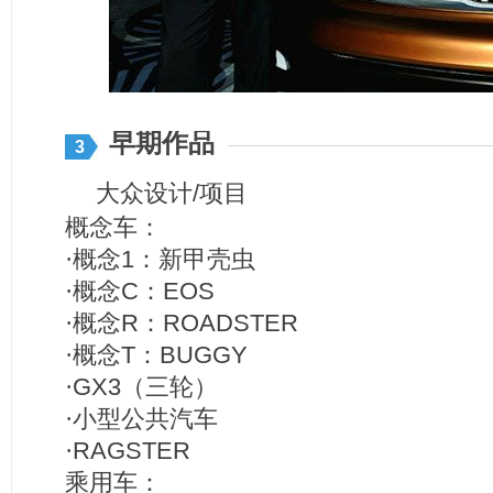
早期作品
3
大众设计/项目
概念车：
·概念
1
：新甲壳虫
·概念
C
：
EOS
·概念
R
：
ROADSTER
·概念
T
：
BUGGY
·
GX3
（三轮）
·小型公共汽车
·
RAGSTER
乘用车：