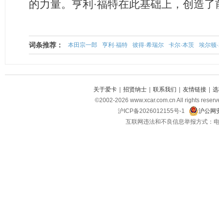
的力量。亨利·福特在此基础上，创造了
词条推荐：
本田宗一郎
亨利·福特
彼得·希瑞尔
卡尔·本茨
埃尔顿
关于爱卡
|
招贤纳士
|
联系我们
|
友情链接
|
选
©2002-2026 www.xcar.com.cn All righ
沪ICP备2026012155号-1
沪公网安
互联网违法和不良信息举报方式：电话：021-