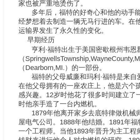
家也被严重地烫伤了。
多年后，福特的好奇心和他的动手能
经梦想着去制造一辆无马行进的车。在
运输界发生了永久性的变化。
早期经历
亨利·福特出生于美国密歇根州韦恩
（SpringwellsTownship,WayneCo
（Dearborn,MI.）的一部份。
福特的父母威廉和玛利·福特是来自
在他父母拥有的一座农庄上，他是六个
感兴趣。12岁时他花了很多时间建立了
时他亲手造了一台内燃机。
1879年他离开家乡去底特律做机械
屋电气公司。1888年他结婚。1891
一个工程师。当他1893年晋升为主工