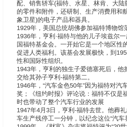
配、销售轿车(福特、水星、林肯、大陆
的零件和附件，还研制、生产消费用和航
象卫星)的电子产品和器具。
1929年，美国总统胡佛参加福特博物馆
1936年，亨利·福特与他的儿子埃兹尔
国福特基金会。一开始它是一个地区性
促进人类福利。该基会发展极快，到19
性和国际性组织。
1943年，亨利的独生子爱德塞死后，
交给其孙子亨利-福特第二。
1946年，“汽车金色50年”因为福特对
奖；《纽约时报》评论说：福特不仅是
时也带动了整个汽车行业的发展
1947年4月3日，亨利-福特去世。他
车生产线停工一分钟，以纪念这位“汽车
1999年，《财富》杂志将福特评为“20