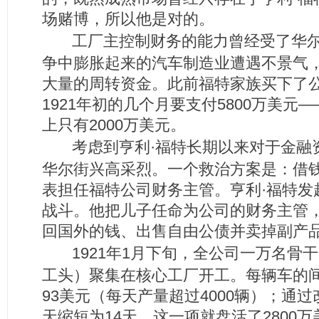
场赌博，所以他是对的。
工厂主控制财务的能力曾经受了华尔
争中膨胀起来的汽车制造业遭遇不景气
大量的周转资金。此前福特家族买下了
1921年初的几个月要支付5800万美
上只有2000万美元。
考虑到亨利·福特长期以来对于金融
华尔街兴高采烈。一个救治方案是：借
表担任福特公司财务主管。亨利·福特发
战斗。他把儿子任命为公司的财务主管
回国外的钱、出售自由公债并卖掉副产
1921年1月下旬，全公司一万名骨
工头）聚集在核心工厂开工。每辆车的间
93美元（每天产量超过4000辆）；通
天缩短为14天，这一项就盘活了2800