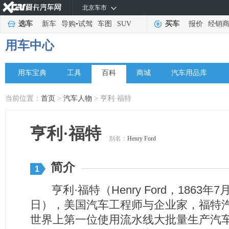
北京车市
选车
新车
导购
•
试驾
车图
SUV
买车
报价
经销
用车中心
用车宝典
工具
百科
商城
汽车用品库
当前位置：
首页
>
汽车人物
> 亨利·福特
亨利·福特
别名：
Henry Ford
简介
1
亨利·福特（Henry Ford，1863年7月
日），美国汽车工程师与企业家，福特
世界上第一位使用流水线大批量生产汽