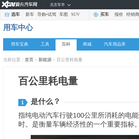
北京车市
选车
新车
导购
•
试驾
车图
SUV
买车
报价
经销
用车中心
用车宝典
工具
百科
商城
汽车用品库
当前位置：
首页
>
新能源
> 百公里耗电量
百公里耗电量
是什么？
1
指纯电动汽车行驶100公里所消耗的电能
时。是衡量车辆经济性的一个重要指标