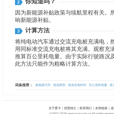
你知道吗？
2
因为新能源补贴政策与续航里程有关。
响新能源补贴。
计算方法
3
将纯电动汽车通过交流充电桩充满电，然
用同标准交流充电桩将其充满。观察充
推算百公里耗电量。由于实际行驶路况
此方法只能作为粗略计算方法。
词条推荐：
新能源汽车
电池类型
电池充电时间
百公里耗电量
直
关于爱卡
|
招贤纳士
|
联系我们
|
友情链接
|
选
©2002-2026 www.xcar.com.cn All righ