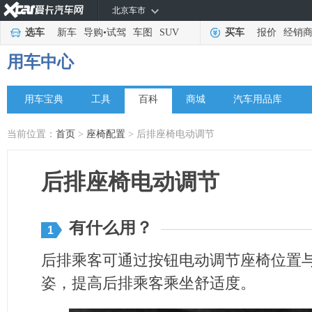
北京车市
选车
新车
导购
•
试驾
车图
SUV
买车
报价
经销
用车中心
用车宝典
工具
百科
商城
汽车用品库
当前位置：
首页
>
座椅配置
> 后排座椅电动调节
后排座椅电动调节
有什么用？
1
后排乘客可通过按钮电动调节座椅位置
姿，提高后排乘客乘坐舒适度。