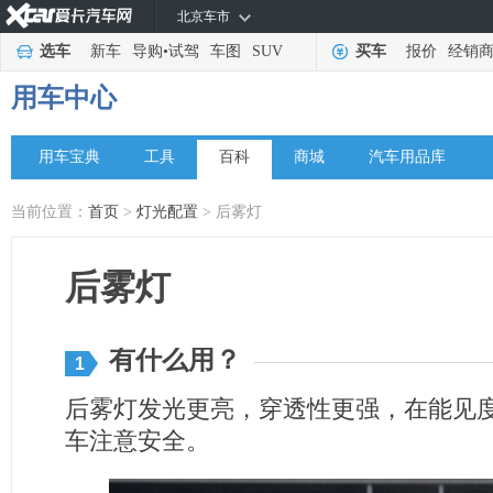
北京车市
选车
新车
导购
•
试驾
车图
SUV
买车
报价
经销
用车中心
用车宝典
工具
百科
商城
汽车用品库
当前位置：
首页
>
灯光配置
> 后雾灯
后雾灯
有什么用？
1
后雾灯发光更亮，穿透性更强，在能见
车注意安全。