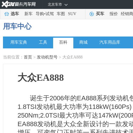
北京车市
选车
新车
导购
•
试驾
车图
SUV
买车
报价
经销
用车中心
用车宝典
工具
百科
商城
汽车用品库
当前位置：
首页
>
发动机型号
> 大众EA888
大众EA888
诞生于2006年的EA888系列发动机包括
1.8TSI发动机最大功率为118kW(160P
250Nm;2.0TSI最大功率可达147kW(2
EA888发动机是大众全新设计的一款
增压、可变气门正时等一系列先进技术