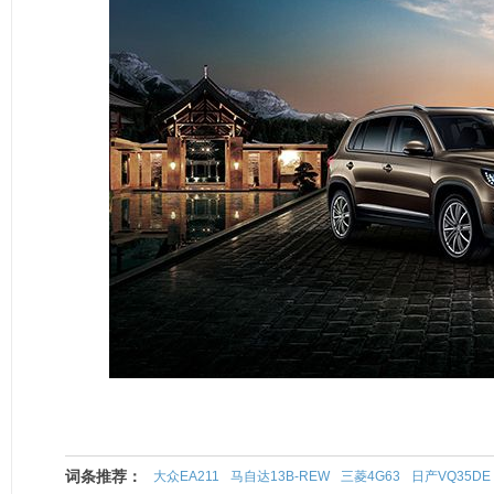
词条推荐：
大众EA211
马自达13B-REW
三菱4G63
日产VQ35DE