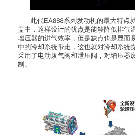
此代EA888系列发动机的最大特点
盖中，这样设计的优点是能够降低排气
增压器的进气效率，但是缺点也是显而
中的冷却系统带走，这也就对冷却系统
采用了电动废气阀和泄压阀，对增压器
制。