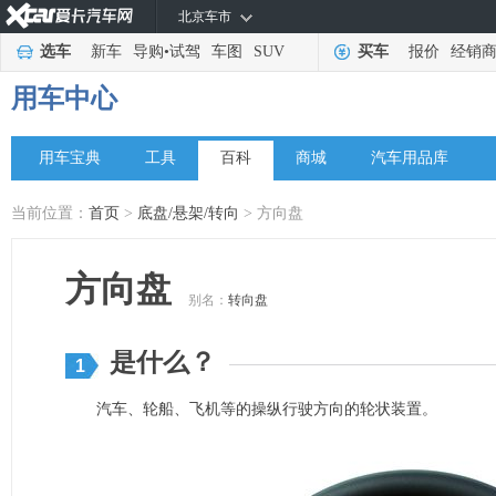
北京车市
选车
新车
导购
•
试驾
车图
SUV
买车
报价
经销
用车中心
用车宝典
工具
百科
商城
汽车用品库
当前位置：
首页
>
底盘/悬架/转向
> 方向盘
方向盘
别名：
转向盘
是什么？
1
汽车、轮船、飞机等的操纵行驶方向的轮状装置。