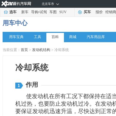
北京车市
选车
新车
导购
•
试驾
车图
SUV
买车
报价
经销
用车中心
用车宝典
工具
百科
商城
汽车用品库
当前位置：
首页
>
发动机结构
> 冷却系统
冷却系统
作用
1
使发动机在所有工况下都保持在适当
机过热，也要防止发动机过冷。在发动
要保证发动机迅速升温，尽快达到正常