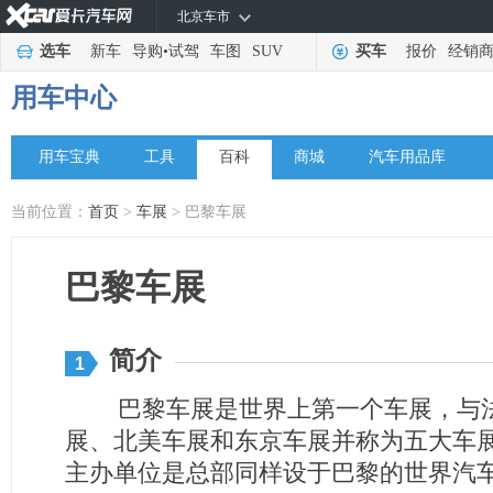
北京车市
选车
新车
导购
•
试驾
车图
SUV
买车
报价
经销
用车中心
用车宝典
工具
百科
商城
汽车用品库
当前位置：
首页
>
车展
> 巴黎车展
巴黎车展
简介
1
巴黎车展是世界上第一个车展，与法
展、北美车展和东京车展并称为五大车
主办单位是总部同样设于巴黎的世界汽