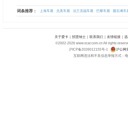
词条推荐：
上海车展
北美车展
法兰克福车展
巴黎车展
圆石滩车
关于爱卡
|
招贤纳士
|
联系我们
|
友情链接
|
选
©2002-2026 www.xcar.com.cn All righ
沪ICP备2026012155号-1
沪公网安
互联网违法和不良信息举报方式：电话：021-