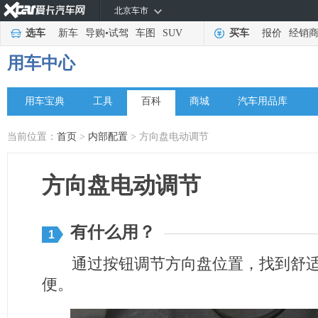
北京车市
选车
新车
导购
•
试驾
车图
SUV
买车
报价
经销
用车中心
用车宝典
工具
百科
商城
汽车用品库
当前位置：
首页
>
内部配置
> 方向盘电动调节
方向盘电动调节
有什么用？
1
通过按钮调节方向盘位置，找到舒适
便。