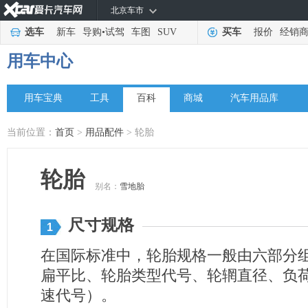
北京车市
选车
新车
导购
•
试驾
车图
SUV
买车
报价
经销
用车中心
用车宝典
工具
百科
商城
汽车用品库
当前位置：
首页
>
用品配件
> 轮胎
轮胎
别名：
雪地胎
尺寸规格
1
在国际标准中，轮胎规格一般由六部分
扁平比、轮胎类型代号、轮辋直径、负
速代号）。