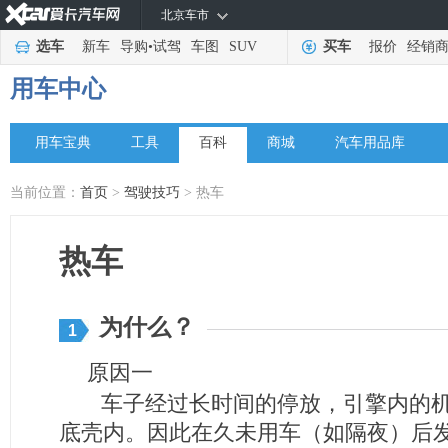
北京车市
选车
新车
导购
•
试驾
车图
SUV
买车
报价
经销
用车中心
用车宝典
工具
百科
商城
汽车用品库
当前位置：
首页
>
驾驶技巧
> 热车
热车
为什么？
1
原因一
车子经过长时间的停放，引擎内的机
底壳内。因此在久未用车（如隔夜）后