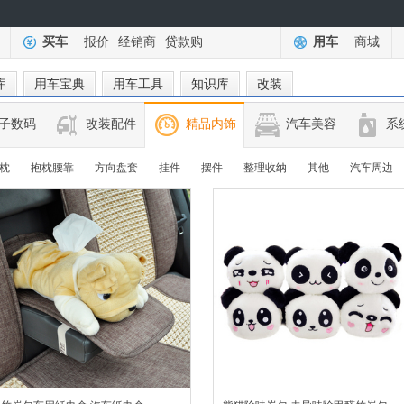
买车
报价
经销商
贷款购
用车
商城
库
用车宝典
用车工具
知识库
改装
子数码
改装配件
精品内饰
汽车美容
系
枕
抱枕腰靠
方向盘套
挂件
摆件
整理收纳
其他
汽车周边