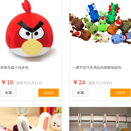
装饰毛绒小鸟炭包
一鹿平安汽车用品内饰除味碳包
￥10
￥24
提取于12月11日
提取于12月4日
收藏
去购买
收藏
去购买