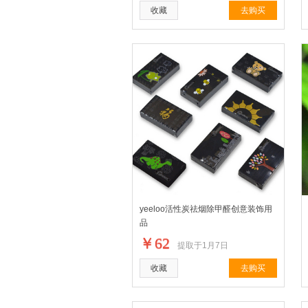
收藏
去购买
yeeloo活性炭祛烟除甲醛创意装饰用
品
￥62
提取于1月7日
收藏
去购买