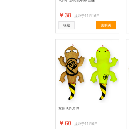
活性竹炭包 除甲醛 除味
￥38
提取于11月16日
收藏
去购买
车用活性炭包
￥60
提取于11月9日