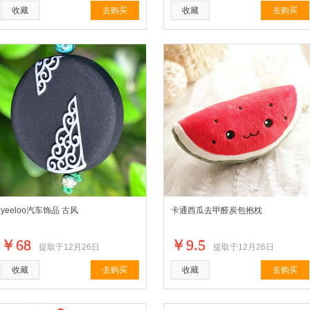
收藏
去购买
收藏
去购买
yeeloo汽车饰品 古风
卡通西瓜去甲醛炭包抱枕
￥68
￥9.5
提取于12月26日
提取于12月26日
收藏
去购买
收藏
去购买