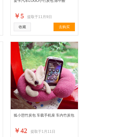
爱卡汽车LOGO小竹炭包 除甲醛
￥5
提取于11月9日
收藏
去购买
狐小憩竹炭包 车载手机座 车内竹炭包
￥42
提取于1月11日