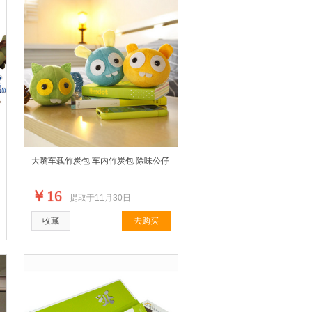
大嘴车载竹炭包 车内竹炭包 除味公仔
￥16
提取于11月30日
收藏
去购买