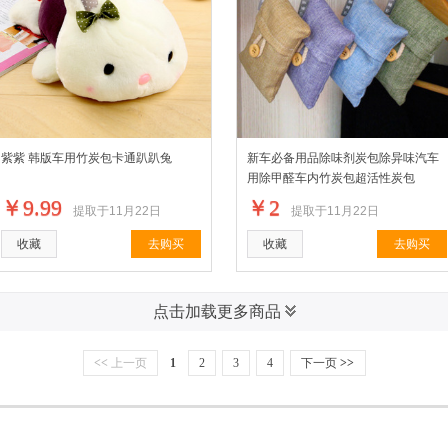
紫紫 韩版车用竹炭包卡通趴趴兔
新车必备用品除味剂炭包除异味汽车
用除甲醛车内竹炭包超活性炭包
￥9.99
￥2
提取于11月22日
提取于11月22日
收藏
去购买
收藏
去购买
点击加载更多商品
<<
上一页
1
2
3
4
下一页
>>