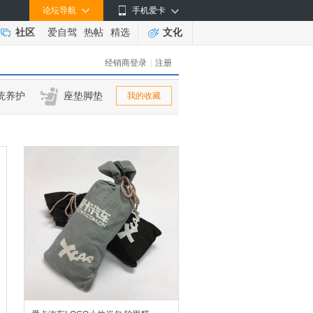
论坛导航
手机爱卡
社区
爱自驾
热帖
精选
文化
经销商登录
|
注册
统养护
座垫脚垫
我的收藏