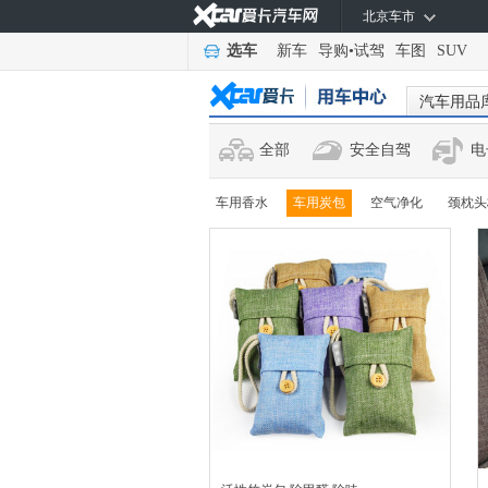
北京车市
选车
新车
导购
•
试驾
车图
SUV
汽车用品
全部
安全自驾
电
车用香水
车用炭包
空气净化
颈枕头