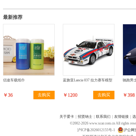
最新推荐
侣途车载纸巾
蓝旗亚Lancia 037 拉力赛车模型
驰跑男
￥36
￥1200
￥398
去购买
去购买
关于爱卡
|
招贤纳士
|
联系我们
|
友情链接
|
选
©2002-
2026
www.xcar.com.cn All ri
沪ICP备2026012155号-1
沪公网安备