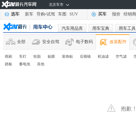
北京车市
选车
新车
导购
•
试驾
车图
SUV
买车
报价
经销
汽车用品库
用车宝典
用车工具
全部
安全自驾
电子数码
改装配件
雨刷
车灯
轮胎
贴膜
装饰贴
后视镜
机油滤
空气滤
踏板
蓄电池
其他
抱歉