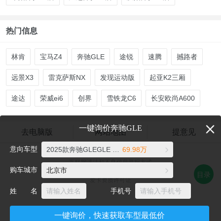
热门信息
林肯
宝马Z4
奔驰GLE
途锐
速腾
撼路者
远景X3
雷克萨斯NX
发现运动版
起亚K2三厢
途达
荣威ei6
创界
雪铁龙C6
长安欧尚A600
一键询价奔驰GLE
去电脑版
网站地图
提意见
意向车型
2025款奔驰GLEGLE 350 4MATIC 动感型
69.98万
爱卡汽车©2026 xcar.com.cn
互联网违法和不良信息举报方式
购车城市
北京市
电话：021-56776072 邮箱：auto@xcar.com
目录
爱卡资质许可证
姓 名
手机号
一键询价，快速获取车型最低价