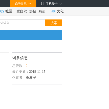
论坛导航
手机爱卡
社区
爱自驾
热帖
精选
文化
词条信息
总赞数：
2
最近更新：
2018-11-15
创建者：
高赓宇