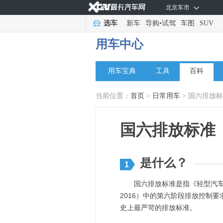
北京车市
选车
新车
导购
•
试驾
车图
SUV
用车中心
用车宝典
工具
百科
当前位置：
首页
>
日常用车
> 国六排放
国六排放标准
是什么？
1
国六排放标准是指《轻型汽车污染
2016）中的第六阶段排放控制
史上最严苛的排放标准。