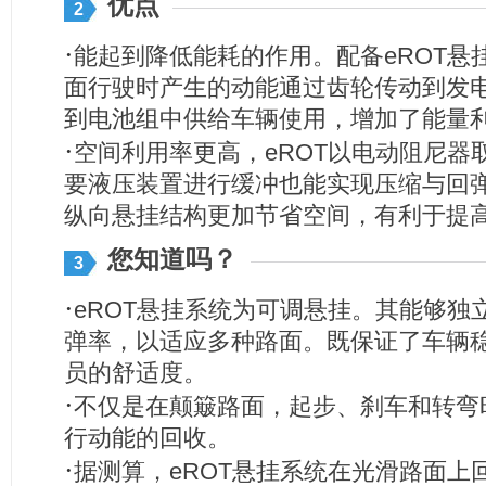
优点
2
·
能起到降低能耗的作用。配备eROT悬
面行驶时产生的动能通过齿轮传动到发
到电池组中供给车辆使用，增加了能量
·
空间利用率更高，eROT以电动阻尼器
要液压装置进行缓冲也能实现压缩与回
纵向悬挂结构更加节省空间，有利于提
您知道吗？
3
·
eROT悬挂系统为可调悬挂。其能够独
弹率，以适应多种路面。既保证了车辆
员的舒适度。
·
不仅是在颠簸路面，起步、刹车和转弯
行动能的回收。
·
据测算，eROT悬挂系统在光滑路面上