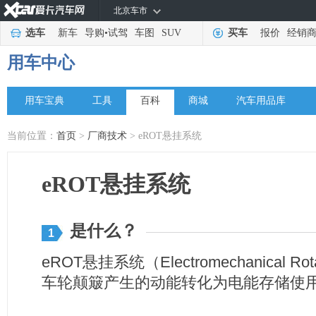
北京车市
选车
新车
导购
•
试驾
车图
SUV
买车
报价
经销
用车中心
用车宝典
工具
百科
商城
汽车用品库
当前位置：
首页
>
厂商技术
> eROT悬挂系统
eROT悬挂系统
是什么？
1
eROT悬挂系统（Electromechanical R
车轮颠簸产生的动能转化为电能存储使