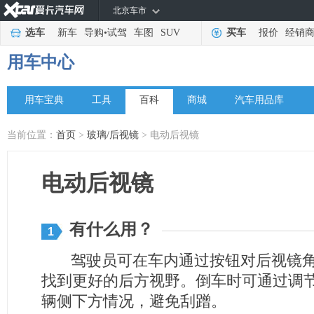
北京车市
选车
新车
导购
•
试驾
车图
SUV
买车
报价
经销
用车中心
用车宝典
工具
百科
商城
汽车用品库
当前位置：
首页
>
玻璃/后视镜
> 电动后视镜
电动后视镜
有什么用？
1
驾驶员可在车内通过按钮对后视镜角
找到更好的后方视野。倒车时可通过调
辆侧下方情况，避免刮蹭。