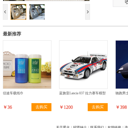
最新推荐
侣途车载纸巾
蓝旗亚Lancia 037 拉力赛车模型
驰跑男
￥36
￥1200
￥398
去购买
去购买
关于爱卡
|
招贤纳士
|
联系我们
|
友情链接
|
选