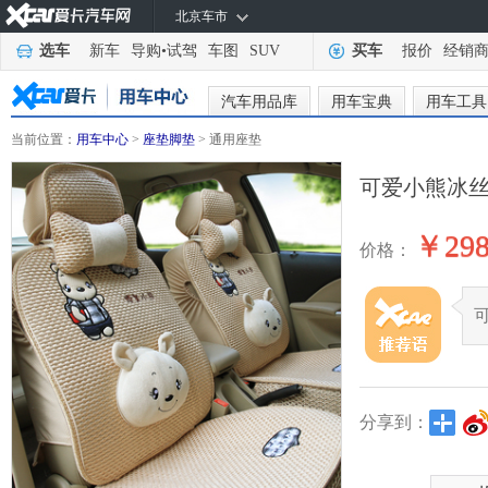
北京车市
选车
新车
导购
•
试驾
车图
SUV
买车
报价
经销
汽车用品库
用车宝典
用车工具
当前位置：
用车中心
>
座垫脚垫
> 通用座垫
可爱小熊冰
￥29
价格：
分享到：