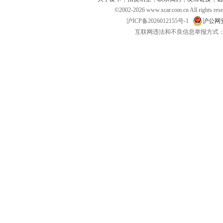
©2002-
2026
www.xcar.com.cn All ri
沪ICP备2026012155号-1
沪公网安备
互联网违法和不良信息举报方式：电话：021-
三合一车载充电线
路虎神行者2尾箱垫
美国 
温杯
￥4
￥2400
￥298
去购买
去购买
御马高档奢华马毛系列 汽车用
火影忍者鸣人U型枕腰靠
出风口
品
￥7725
￥38
￥18
去购买
去购买