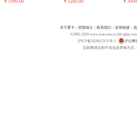
￥1999.00
￥3280.00
￥3000
关于爱卡
|
招贤纳士
|
联系我们
|
友情链接
|
选
©2002-
2026
www.xcar.com.cn All ri
沪ICP备2026012155号-1
沪公网安备
互联网违法和不良信息举报方式：电话：021-
昂达便携机 昂达VP30
神行者便携机 神行者S10
新科便携
￥699.00
￥1980.00
￥3800