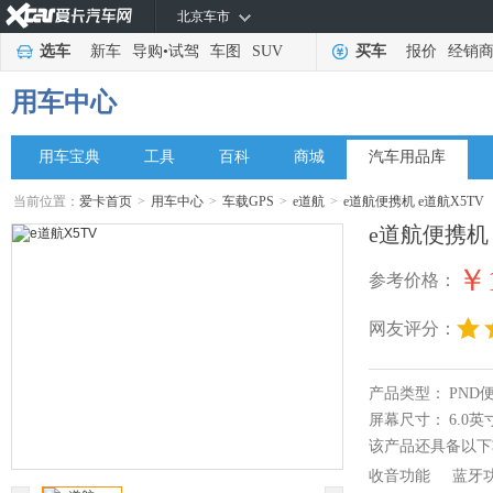
北京车市
选车
新车
导购
•
试驾
车图
SUV
买车
报价
经销
用车中心
用车宝典
工具
百科
商城
汽车用品库
当前位置：
爱卡首页
>
用车中心
>
车载GPS
>
e道航
>
e道航便携机 e道航X5TV
e道航便携机 
￥1
参考价格：
网友评分：
产品类型：
PND
屏幕尺寸：
6.0英
该产品还具备以下
收音功能
蓝牙