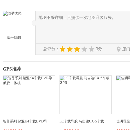
地图不够详细，只提供一次地图升级服务。
◆
◆
似乎忧愁
总评分：
3分
厦
GPS推荐
智尊系列 起亚K4车载DVD导
LC车载导航 马自达CX-5车载
佳明导航仪 