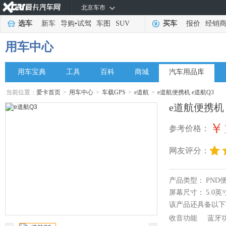
北京车市
选车
新车
导购
•
试驾
车图
SUV
买车
报价
经销
用车中心
用车宝典
工具
百科
商城
汽车用品库
当前位置：
爱卡首页
>
用车中心
>
车载GPS
>
e道航
>
e道航便携机 e道航Q3
e道航便携机 
￥1
参考价格：
网友评分：
产品类型：
PND
屏幕尺寸：
5.0英
该产品还具备以下
收音功能
蓝牙