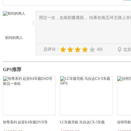
用过一次，去南郊麋鹿苑， 结果在南五环主路上非
◆
◆
郁闷的商人
总评分：
4分
北
GPS推荐
智尊系列 起亚K4车载DVD导
LC车载导航 马自达CX-5车载
佳明导航仪 