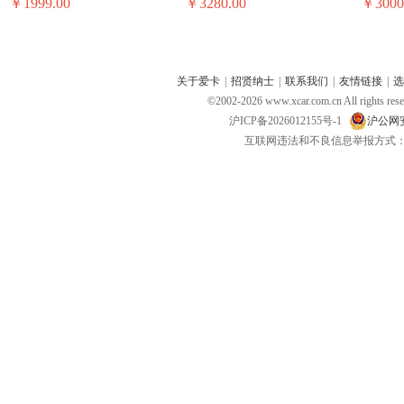
￥1999.00
￥3280.00
￥3000
关于爱卡
|
招贤纳士
|
联系我们
|
友情链接
|
选
©2002-
2026
www.xcar.com.cn All ri
沪ICP备2026012155号-1
沪公网安备
互联网违法和不良信息举报方式：电话：021-
昂达便携机 昂达VP30
神行者便携机 神行者S10
新科便携
￥699.00
￥1980.00
￥3800