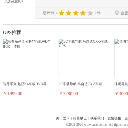
风之残翼007
总评分：
4分
合
GPS推荐
智尊系列 起亚K4车载DVD导
LC车载导航 马自达CX-5车载
佳明导航仪 
￥1999.00
￥3280.00
￥3000
关于爱卡
|
招贤纳士
|
联系我们
|
友情链接
|
选
©2002-
2026
www.xcar.com.cn All ri