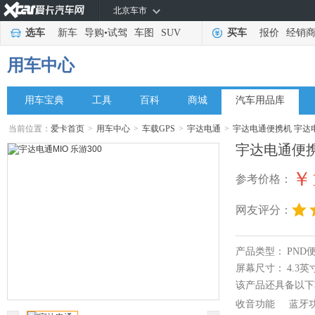
北京车市
选车
新车
导购
•
试驾
车图
SUV
买车
报价
经销
用车中心
用车宝典
工具
百科
商城
汽车用品库
当前位置：
爱卡首页
>
用车中心
>
车载GPS
>
宇达电通
>
宇达电通便携机 宇达电
宇达电通便携
￥1
参考价格：
网友评分：
产品类型：
PND
屏幕尺寸：
4.3英
该产品还具备以下
收音功能
蓝牙