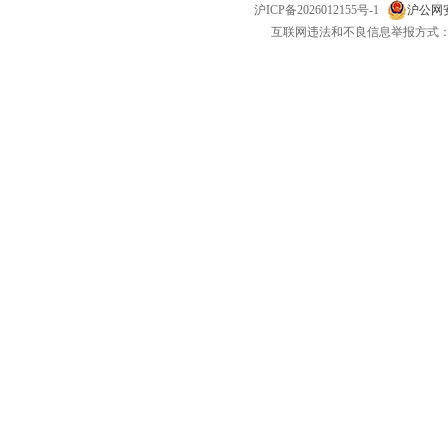
沪ICP备2026012155号-1
沪公网安备
互联网违法和不良信息举报方式：电话：021-
昂达便携机 昂达VP30
神行者便携机 神行者S10
新科便携
￥699.00
￥1980.00
￥3800
E路航便携机 E路航LH700
任我游便携机 任我游1300
征服者便
￥599.00
￥1380.00
￥1580