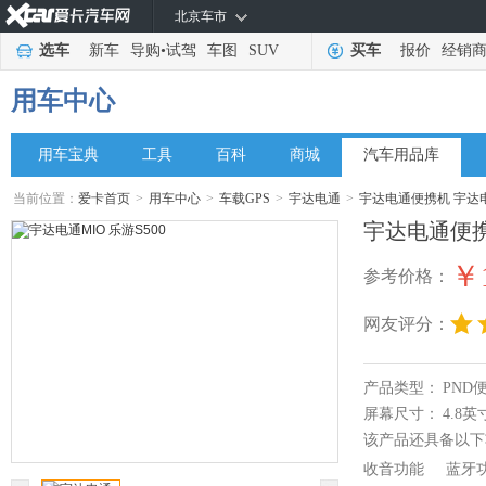
北京车市
选车
新车
导购
•
试驾
车图
SUV
买车
报价
经销
用车中心
用车宝典
工具
百科
商城
汽车用品库
当前位置：
爱卡首页
>
用车中心
>
车载GPS
>
宇达电通
>
宇达电通便携机 宇达电通
宇达电通便携
￥1
参考价格：
网友评分：
产品类型：
PND
屏幕尺寸：
4.8英
该产品还具备以下
收音功能
蓝牙