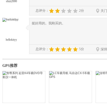
shizi2000
总评分：
2分
天
挺好用的。我刚买的。
◆
◆
hellokityy
总评分：
5分
深
GPS推荐