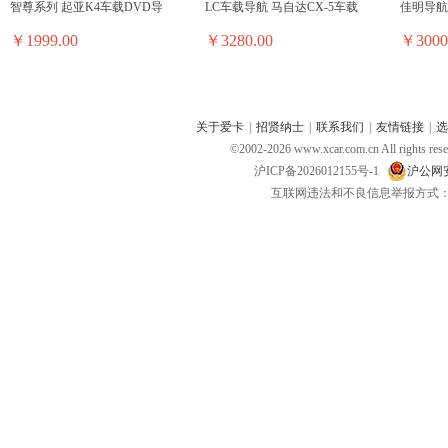
智尊系列 起亚K4车载DVD导
LC车载导航 马自达CX-5车载
佳明导航仪 
￥1999.00
￥3280.00
￥3000
关于爱卡
|
招贤纳士
|
联系我们
|
友情链接
|
选
©2002-
2026
www.xcar.com.cn All ri
沪ICP备2026012155号-1
沪公网安备
互联网违法和不良信息举报方式：电话：021-
昂达便携机 昂达VP30
神行者便携机 神行者S10
新科便携
￥699.00
￥1980.00
￥3800