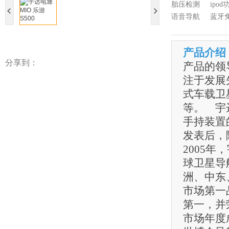
胎压检测
ipod
语音导航
蓝牙
产品介绍
分享到：
产品的领
注于发展
式车载卫
等。 宇
手持装置的P
发表后，
2005
球卫星导航专
洲、中东
市场第一
第一，并荣
市场年度成