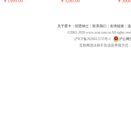
￥1999.00
￥3280.00
￥3000
关于爱卡
|
招贤纳士
|
联系我们
|
友情链接
|
选
©2002-
2026
www.xcar.com.cn All ri
沪ICP备2026012155号-1
沪公网安备
互联网违法和不良信息举报方式：电话：021-
昂达便携机 昂达VP30
神行者便携机 神行者S10
新科便携
￥699.00
￥1980.00
￥3800