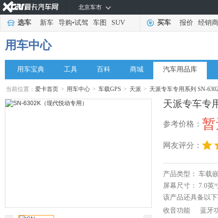
北京车市
选车
新车
导购
•
试驾
车图
SUV
买车
报价
经销
用车中心
用车宝典
工具
百科
商城
汽车用品库
当前位置：
爱卡首页
>
用车中心
>
车载GPS
>
天派
>
天派专车专用系列 SN-63
天派专车专用系
暂
参考价格：
网友评分：
产品类型：
车载
屏幕尺寸：
7.0英
该产品还具备以下
收音功能
蓝牙