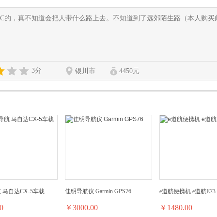
MC的，真不知道会把人带什么路上去。不知道到了远郊陌生路（本人购买
3分
银川市
4450元
 马自达CX-5车载
佳明导航仪 Garmin GPS76
e道航便携机 e道航E73
0
￥3000.00
￥1480.00