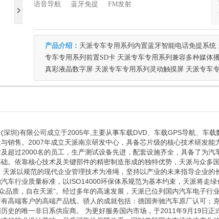
语音导航
蓝牙免提
FM发射
产品介绍：
天派专车专用系列内置蓝牙智能电话免提系统 
专车专用系列前置SD卡 天派专车专用系列兼容多种媒体播
真彩液晶数字屏 天派专车专用系列灵动触摸屏 天派专车
(深圳)有限公司成立于2005年,主要从事车载DVD、车载GPS导航、车
与销售。2007年成立天派南京研发中心，具备芯片级的核心技术研发能力。
房及超过2000名的员工，生产测试设备先进，配套设施齐全，具备了为汽
基础。依靠核心技术及关键部件的精密制造形成的独特优势，天派与众多
 天派以规范的现代企业管理技术为准绳，坚持以产业的未来指导企业的长远发
汽车行业质量标准，以ISO14000环保体系规范为基本约束，天派将走
出众品质，自在天派”。经过多年的高速发展，天派已位列国内汽车电子行
所有高端客户的高端产品线。骄人的成就包括：德国奔驰汽车原厂认可；
历史的唯一非日系供应商。 为更好服务国内市场，于2011年9月19日