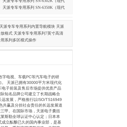
天派专车专用系列 SN-6302K（现代
天派专车专用系列 SN-6350K（现代
天派专车专用系列内置导航模块 天派
放格式 天派专车专用系列7英寸高清
专用系列多区模式操作
载数字电视、车载PC等汽车电子的研
 天派已拥有30000平方米现代化
车电子前装及售后市场提供优质产品
国际知名品牌公司建立了长期战略合
展，严格推行以ISO/TS16949
绿色共赢及分担社会责任的长远发展道
业三甲。在国际市场，天派电子囊括
克莱斯勒全球认证中心认定；日本本
正式成立酝酿已久的国内事业部，是基