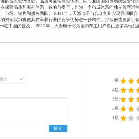
标准的技术设计基础、品质可靠性保障体系，同时兼顾国内市场快速变化
，在保障品质和海外体系一致的前提下，作为一个独成体系的独立管理运
、市场、销售和服务团队。 2011年，天派电子与合众九州实现强强联
厚的资金实力将使其在车载行业的竞争优势进一步增强，持续创造更多引
matics在中国的普及。 2012年，天派电子将为国内车主用户提供更多高
城市
5星:
4星:
3星:
2星:
1星: