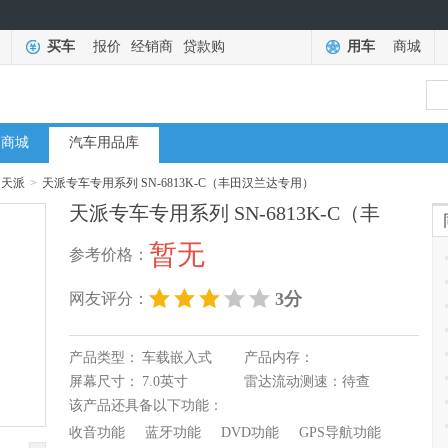
买车
报价
经销商
贷款购
用车
商城
商城
汽车用品库
天派
>
天派专车专用系列 SN-6813K-C（丰田汉兰达专用）
天派专车专用系列 SN-6813K-C（丰
暂无
参考价格：
3分
网友评分：
产品类型：
车载嵌入式
产品内存：
屏幕尺寸：
7.0英寸
雷达流动测速：
待查
该产品还具备以下功能：
收音功能
蓝牙功能
DVD功能
GPS导航功能