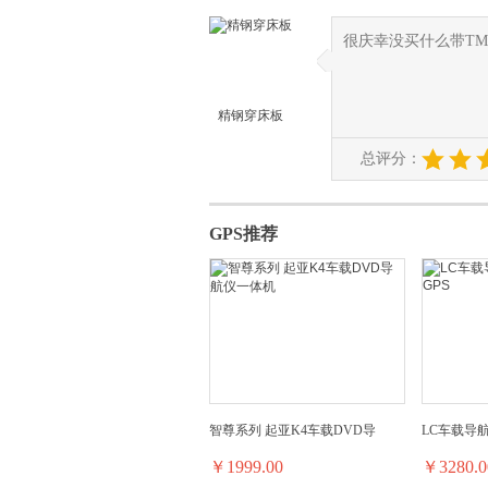
很庆幸没买什么带T
◆
◆
精钢穿床板
总评分：
GPS推荐
智尊系列 起亚K4车载DVD导
LC车载导航
￥1999.00
￥3280.0