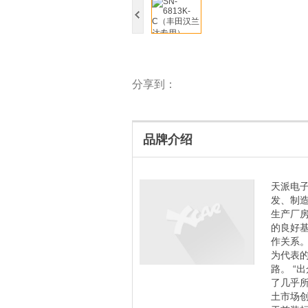
分享到：
品牌介绍
天派电子
发、制造
生产厂
的良好
作关系。
为代表的
路。 “
了几乎
土市场创