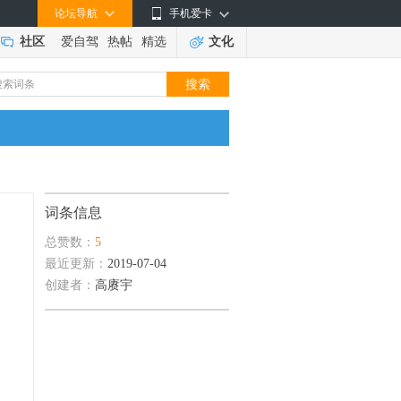
论坛导航
手机爱卡
社区
爱自驾
热帖
精选
文化
词条信息
总赞数：
5
最近更新：
2019-07-04
创建者：
高赓宇