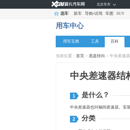
北京车市
选车
新车
导购
•
试驾
车图
SUV
用车中心
用车宝典
工具
百科
当前位置：
首页
>
底盘转向
> 中央差速
中央差速器结
是什么？
1
中央差速器也叫轴间差速器。安
分类
2