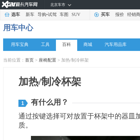
北京车市
选车
新车
导购
•
试驾
车图
SUV
买车
报价
经销
用车中心
用车宝典
工具
百科
商城
汽车用品库
当前位置：
首页
>
座椅配置
> 加热/制冷杯架
加热/制冷杯架
有什么用？
1
通过按键选择可对放置于杯架中的器皿
质。