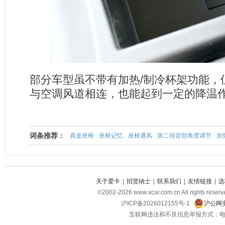
部分车型虽不带有加热/制冷杯架功能，
与空调风道相连，也能起到一定的降温
词条推荐：
真皮座椅
座椅记忆
座椅通风
第二排背部角度调节
加
关于爱卡
|
招贤纳士
|
联系我们
|
友情链接
|
选
©2002-2026 www.xcar.com.cn All righ
沪ICP备2026012155号-1
沪公网安
互联网违法和不良信息举报方式：电话：021-