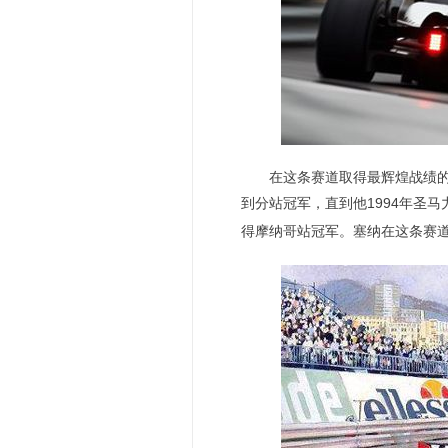
在这条赛道取得最辉煌战绩的车手
到分站冠军，直到他1994年圣
得摩纳哥站冠军。塞纳在这条赛道