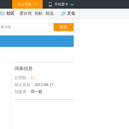
论坛导航
手机爱卡
社区
爱自驾
热帖
精选
文化
词条信息
总赞数：
15
最近更新：
2015-08-17
创建者：
邓一默