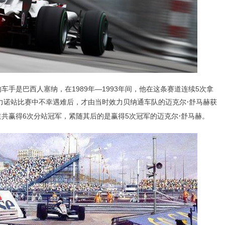
是巴西人塞纳，在1989年—1993年间，他在这条赛道连续5次拿
·
马力诺站比赛中不幸遇难后，才由当时效力贝纳通车队的迈克尔
舒马赫获
·
共赢得6次分站冠军，紧随其后的是赢得5次冠军的迈克尔
舒马赫。