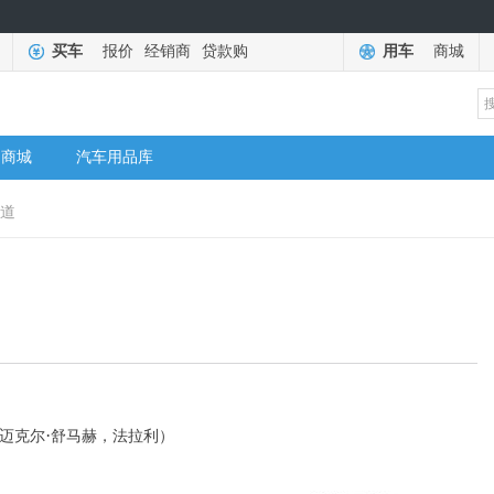
买车
报价
经销商
贷款购
用车
商城
商城
汽车用品库
赛道
·
，迈克尔
舒马赫，法拉利）