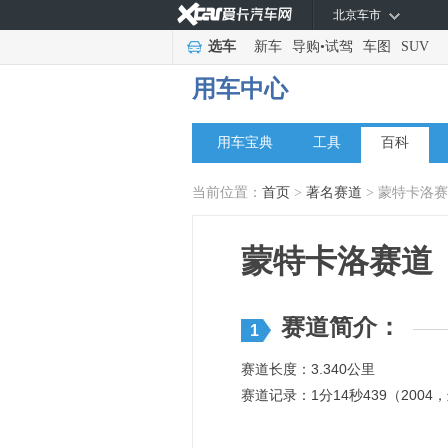
北京车市
选车
新车
导购
•
试驾
车图
SUV
用车中心
用车宝典
工具
百科
当前位置：
首页
>
著名赛道
> 蒙特卡洛
蒙特卡洛赛道
赛道简介：
1
赛道长度：3.340公里
赛道记录：1分14秒439（2004