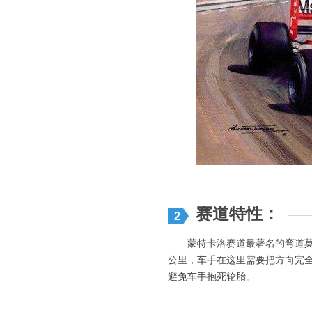
赛道特性：
2
蒙特卡洛赛道最著名的弯道莫过于G
公里，车手在这里需要把方向完
避免车手抱死轮胎。