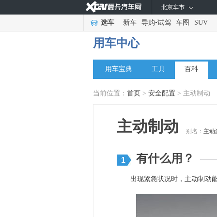
北京车市
选车
新车
导购
•
试驾
车图
SUV
用车中心
用车宝典
工具
百科
当前位置：
首页
>
安全配置
> 主动制动
主动制动
别名：
主动
有什么用？
1
出现紧急状况时，主动制动能自