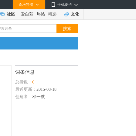
论坛导航
手机爱卡
社区
爱自驾
热帖
精选
文化
词条信息
总赞数：
6
最近更新：
2015-08-18
创建者：
邓一默