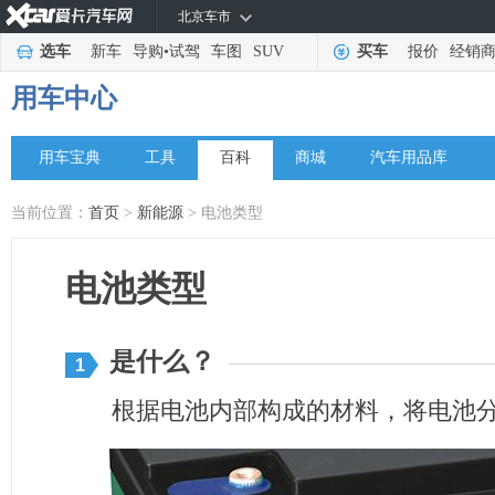
北京车市
选车
新车
导购
•
试驾
车图
SUV
买车
报价
经销
用车中心
用车宝典
工具
百科
商城
汽车用品库
当前位置：
首页
>
新能源
> 电池类型
电池类型
是什么？
1
根据电池内部构成的材料，将电池分