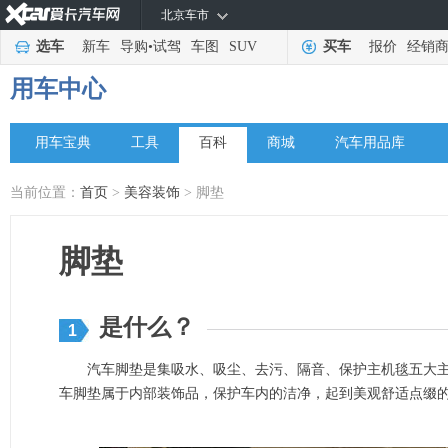
北京车市
选车
新车
导购
•
试驾
车图
SUV
买车
报价
经销
用车中心
用车宝典
工具
百科
商城
汽车用品库
当前位置：
首页
>
美容装饰
> 脚垫
脚垫
是什么？
1
汽车脚垫是集吸水、吸尘、去污、隔音、保护主机毯五大主
车脚垫属于内部装饰品，保护车内的洁净，起到美观舒适点缀