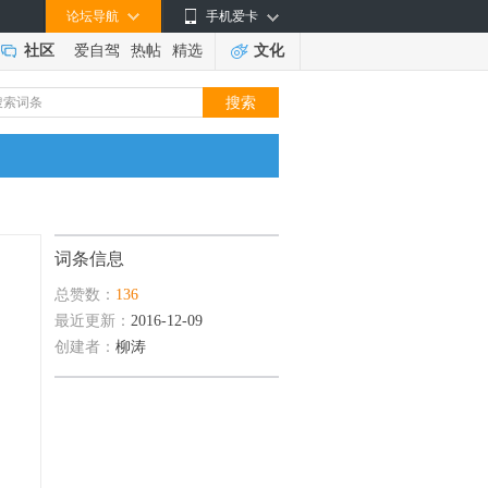
论坛导航
手机爱卡
社区
爱自驾
热帖
精选
文化
词条信息
总赞数：
136
最近更新：
2016-12-09
创建者：
柳涛