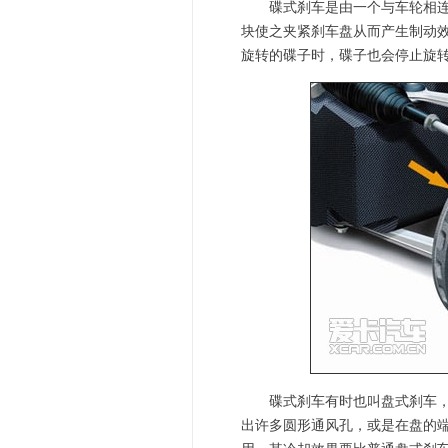
碟式刹车是由一个与车轮相连的
块使之夹紧刹车盘从而产生制动
旋转的碟子时，碟子也会停止旋
碟式刹车有时也叫盘式刹车，它
出许多圆形通风孔，或是在盘的