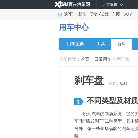
北京车市
选车
新车
导购
•
试驾
车图
SUV
用车中心
用车宝典
工具
百科
当前位置：
首页
>
日常用车
> 刹车盘
刹车盘
别名：
盘刹
不同类型及材
1
说到汽车的制动系统，它的关键
车”和“碟式刹车”二种类型，其
另外，像一些豪华品牌的跑车还会
畴。