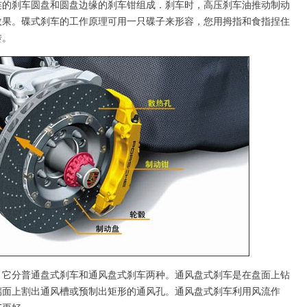
刹车圆盘和圆盘边缘的刹车钳组成．刹车时，高压刹车油推动制动
效果。碟式刹车的工作原理可用一只碟子来形容，您用拇指和食指捏住
转。
分普通盘式刹车和通风盘式刹车两种。通风盘式刹车是在盘面上钻
端面上割出通风槽或预制出矩形的通风孔。通风盘式刹车利用风流作