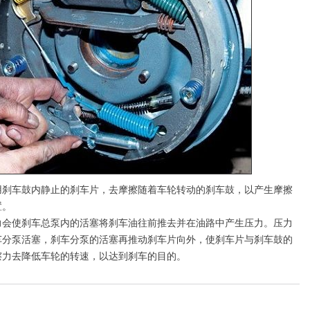
车鼓内静止的刹车片，去摩擦随着车轮转动的刹车鼓，以产生摩擦
置。
使刹车总泵内的活塞将刹车油往前推去并在油路中产生压力。压力
车分泵活塞，刹车分泵的活塞再推动刹车片向外，使刹车片与刹车鼓的
擦力去降低车轮的转速，以达到刹车的目的。