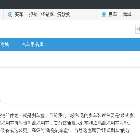
买车
报价
经销商
贷款购
用车
商城
商城
汽车用品库
质
部件之一就是刹车盘，目前我们比较常见的刹车装置主要是“鼓式刹
中碟式刹车有时也叫盘式刹车，它分普通盘式刹车和通风盘式刹车两种。
装备或选装更加高级的“陶瓷刹车盘”，当然这也属于“碟式刹车”的范