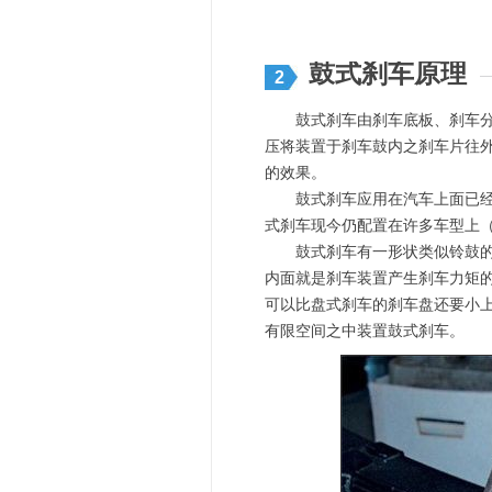
鼓式刹车原理
2
鼓式刹车由刹车底板、刹车分泵
压将装置于刹车鼓内之刹车片往
的效果。
鼓式刹车应用在汽车上面已经近
式刹车现今仍配置在许多车型上
鼓式刹车有一形状类似铃鼓的铸
内面就是刹车装置产生刹车力矩
可以比盘式刹车的刹车盘还要小
有限空间之中装置鼓式刹车。