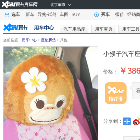
北京车市
选车
新车
导购
•
试驾
车图
SUV
买车
报价
经销
汽车用品库
用车宝典
用车工具
当前位置：
用车中心
>
座垫脚垫
> 其他
小猴子汽车座
￥38
价格：
分享到：