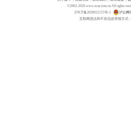
©2002-
2026
www.xcar.com.cn All ri
沪ICP备2026012155号-1
沪公网安备
互联网违法和不良信息举报方式：电话：021-
三合一车载充电线
路虎神行者2尾箱垫
美国 
温杯
￥4
￥2400
￥298
去购买
去购买
御马高档奢华马毛系列 汽车用
火影忍者鸣人U型枕腰靠
出风口
品
￥7725
￥38
￥18
去购买
去购买