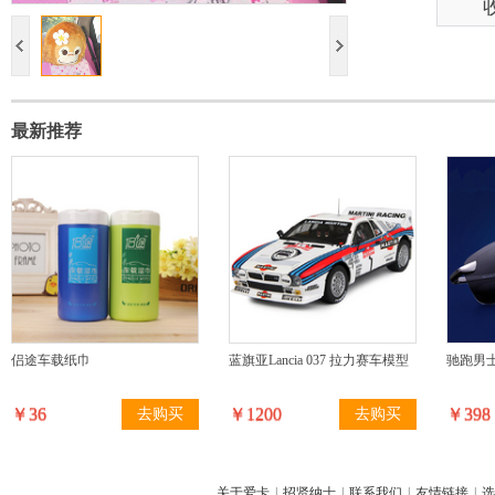
最新推荐
侣途车载纸巾
蓝旗亚Lancia 037 拉力赛车模型
驰跑男
￥36
￥1200
￥398
去购买
去购买
关于爱卡
|
招贤纳士
|
联系我们
|
友情链接
|
选