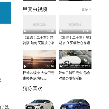
甲壳虫视频
更多 >
07:01
11:49
《靠谱！二手车》精
《靠谱！二手车》第3
简版 如何买辆放心靠
期 如何买辆放心靠谱
谱的二手车？
的二手车？
06:02
02:13
怀难以续命 大众甲壳
带你了解甲壳虫 你会
虫终将成为历史
对他另眼相看的
猜你喜欢
除了洗