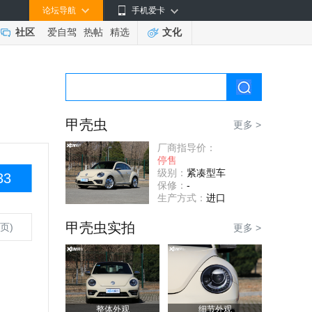
论坛导航
手机爱卡
社区
爱自驾
热帖
精选
文化
甲壳虫
更多 >
厂商指导价：
停售
级别：
紧凑型车
33
保修：
-
生产方式：
进口
甲壳虫实拍
页)
更多 >
整体外观
细节外观