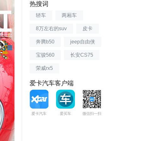
热搜词
轿车
两厢车
8万左右的suv
皮卡
奔腾b50
jeep自由侠
宝骏560
长安CS75
荣威rx5
爱卡汽车客户端
爱卡汽车
爱买车
微信扫一扫