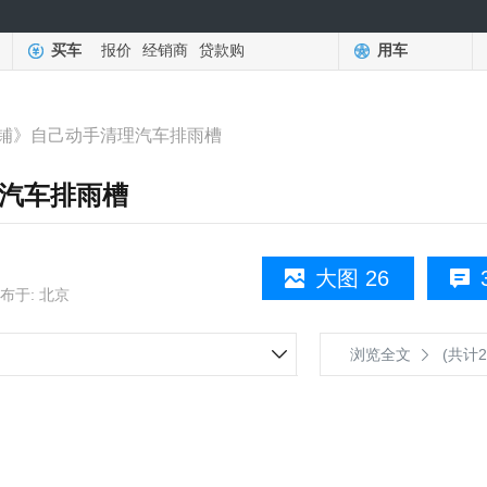
买车
报价
经销商
贷款购
用车
铺》自己动手清理汽车排雨槽
汽车排雨槽
大图 26
布于: 北京
浏览全文
(共计2