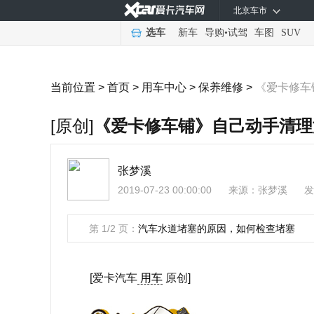
北京车市
选车
新车
导购
•
试驾
车图
SUV
当前位置 >
首页
>
用车中心
>
保养维修
>
《爱卡修车
[原创]
《爱卡修车铺》自己动手清理
张梦溪
2019-07-23 00:00:00
来源：
张梦溪
发
第 1/2 页：
汽车水道堵塞的原因，如何检查堵塞
[爱卡汽车
用车
原创]