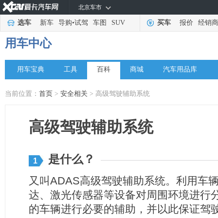
北京车市
选车
新车
导购
•
试驾
车图
SUV
买车
报价
经销
用车中心
用车宝典
工具
百科
商城
汽车用品库
当前位置：
首页
>
安全相关
> 高级驾驶辅助系统
高级驾驶辅助系统
是什么？
1
又叫ADAS高级驾驶辅助系统。利用车
达、激光传感器等设备对周围环境进行
的车辆进行必要的辅助，并以此保证驾