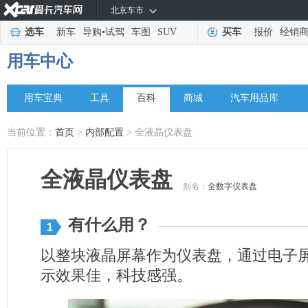
北京车市
选车
新车
导购
•
试驾
车图
SUV
买车
报价
经销
用车中心
用车宝典
工具
百科
商城
汽车用品库
当前位置：
首页
>
内部配置
> 全液晶仪表盘
全液晶仪表盘
别名：
全数字仪表盘
有什么用？
1
以整块液晶屏幕作为仪表盘，通过电子
示效果佳，科技感强。