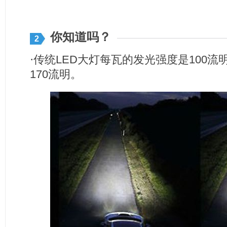
你知道吗？
2
·传统
LED
大灯每瓦的发光强度是
100
流
170
流明。