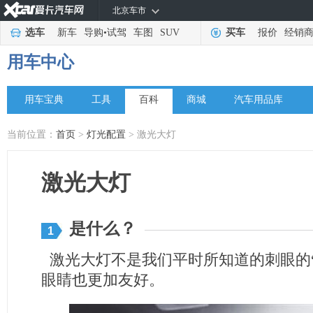
北京车市
选车
新车
导购
•
试驾
车图
SUV
买车
报价
经销
用车中心
用车宝典
工具
百科
商城
汽车用品库
当前位置：
首页
>
灯光配置
> 激光大灯
激光大灯
是什么？
1
激光大灯不是我们平时所知道的刺眼的“
眼睛也更加友好。