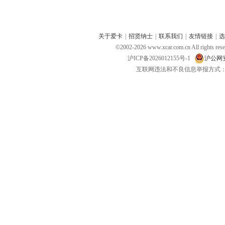
关于爱卡
|
招贤纳士
|
联系我们
|
友情链接
|
选
©2002-
2026
www.xcar.com.cn All ri
沪ICP备2026012155号-1
沪公网安备
互联网违法和不良信息举报方式：电话：021-
红线 0W-30 1L
金吉星 5W-40 4L
福斯FORM
￥120.00
￥88.00
￥138.