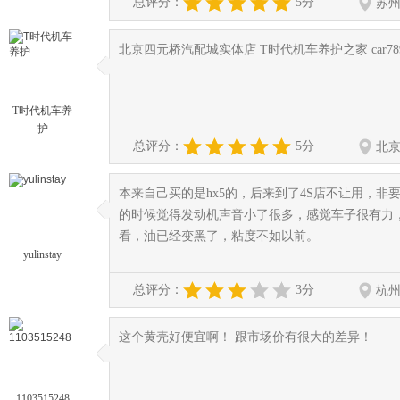
总评分：
5分
苏
北京四元桥汽配城实体店 T时代机车养护之家 car789.t
◆
◆
T时代机车养
护
总评分：
5分
北
本来自己买的是hx5的，后来到了4S店不让用，非
◆
◆
的时候觉得发动机声音小了很多，感觉车子很有力，
看，油已经变黑了，粘度不如以前。
yulinstay
总评分：
3分
杭
这个黄壳好便宜啊！ 跟市场价有很大的差异！
◆
◆
1103515248