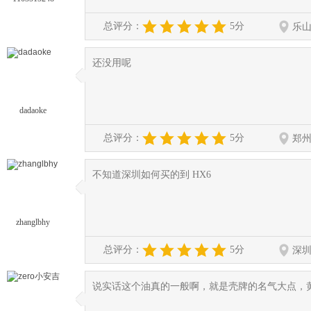
总评分：
5分
乐
还没用呢
◆
◆
dadaoke
总评分：
5分
郑
不知道深圳如何买的到 HX6
◆
◆
zhanglbhy
总评分：
5分
深
说实话这个油真的一般啊，就是壳牌的名气大点，
◆
◆