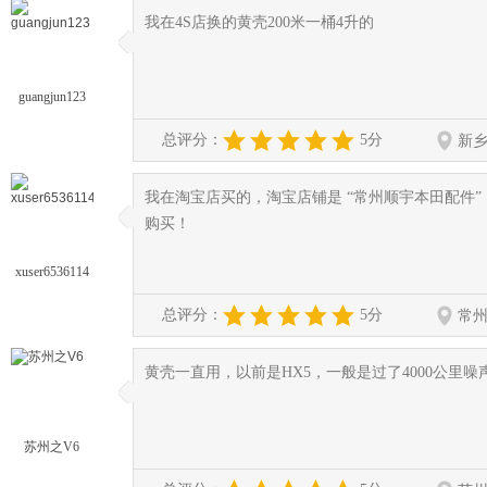
我在4S店换的黄壳200米一桶4升的
◆
◆
guangjun123
总评分：
5分
新
我在淘宝店买的，淘宝店铺是 “常州顺宇本田配件
◆
◆
购买！
xuser6536114
总评分：
5分
常
黄壳一直用，以前是HX5，一般是过了4000公里
◆
◆
苏州之V6