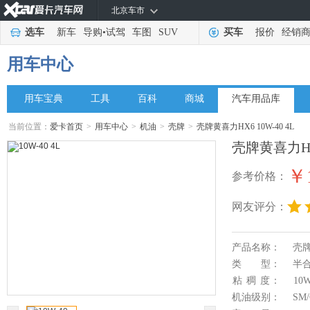
北京车市
选车
新车
导购
•
试驾
车图
SUV
买车
报价
经销
用车中心
用车宝典
工具
百科
商城
汽车用品库
当前位置：
爱卡首页
>
用车中心
>
机油
>
壳牌
>
壳牌黄喜力HX6 10W-40 4L
壳牌黄喜力HX6
￥1
参考价格：
网友评分：
产品名称：
壳牌
类 型：
半
粘 稠 度：
10W
机油级别：
SM/