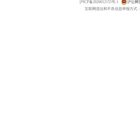
沪ICP备2026012155号-1
沪公网安备
互联网违法和不良信息举报方式：电话：021-
红线 0W-30 1L
金吉星 5W-40 4L
福斯FORM
￥120.00
￥88.00
￥138.
摩特300V 5W-30 2L
嘉实多磁护合成机油 5W-40
壳牌红喜力 
￥380.00
￥75.00
￥100.