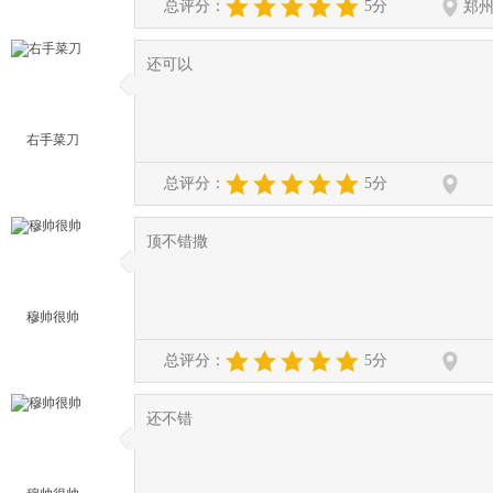
总评分：
5分
郑
还可以
◆
◆
右手菜刀
总评分：
5分
顶不错撒
◆
◆
穆帅很帅
总评分：
5分
还不错
◆
◆