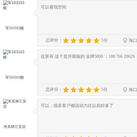
可以看我空间
◆
◆
军163163舰
总评分：
5分
海
这里有 这个是升级版的 金牌5000 ：188 766 28629
◆
◆
军163163舰
总评分：
5分
海
可以，很多客户都说动力比以前好多了
◆
◆
米其林汇安店