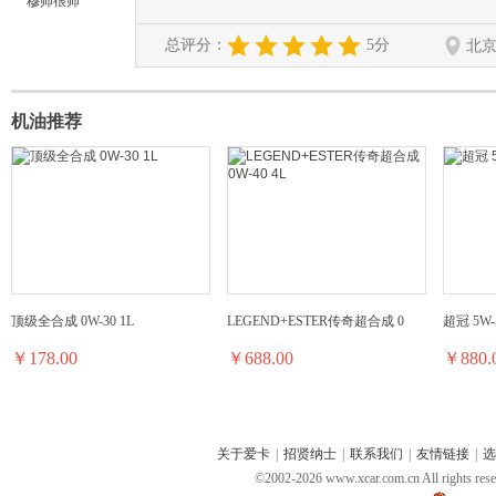
穆帅很帅
总评分：
5分
北
机油推荐
顶级全合成 0W-30 1L
LEGEND+ESTER传奇超合成 0
超冠 5W-5
￥178.00
￥688.00
￥880.
关于爱卡
|
招贤纳士
|
联系我们
|
友情链接
|
选
©2002-
2026
www.xcar.com.cn All ri