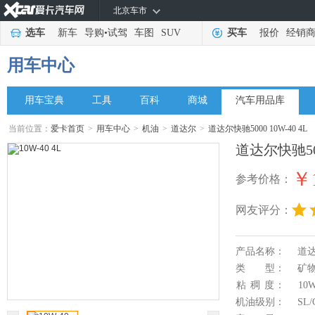
北京车市
选车
新车
导购
•
试驾
车图
SUV
买车
报价
经销
用车中心
用车宝典
工具
百科
商城
汽车用品库
当前位置：
爱卡首页
>
用车中心
>
机油
>
道达尔
>
道达尔快驰5000 10W-40 4L
道达尔快驰5000
￥1
参考价格：
网友评分：
产品名称：
道达
类 型：
矿
粘 稠 度：
10W
机油级别：
SL/