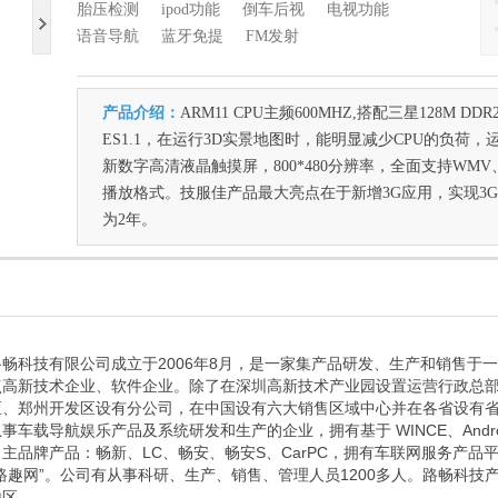
胎压检测
ipod功能
倒车后视
电视功能
语音导航
蓝牙免提
FM发射
产品介绍：
ARM11 CPU主频600MHZ,搭配三星128M 
ES1.1，在运行3D实景地图时，能明显减少CPU的负荷，运
新数字高清液晶触摸屏，800*480分辨率，全面支持WMV、M
播放格式。技服佳产品最大亮点在于新增3G应用，实现3
为2年。
畅科技有限公司成立于2006年8月，是一家集产品研发、生产和销售于
点高新技术企业、软件企业。除了在深圳高新技术产业园设置运营行政总
区、郑州开发区设有分公司，在中国设有六大销售区域中心并在各省设有
事车载导航娱乐产品及系统研发和生产的企业，拥有基于 WINCE、Androi
主品牌产品：畅新、LC、畅安、畅安S、CarPC，拥有车联网服务产品平台
路趣网”。公司有从事科研、生产、销售、管理人员1200多人。路畅科技
地区。