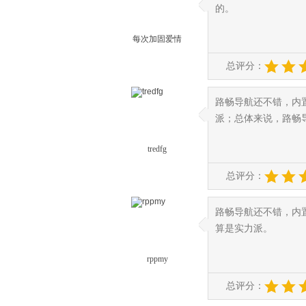
◆
◆
的。
每次加固爱情
总评分：
路畅导航还不错，内
◆
◆
派；总体来说，路畅
tredfg
总评分：
路畅导航还不错，内
◆
◆
算是实力派。
rppmy
总评分：