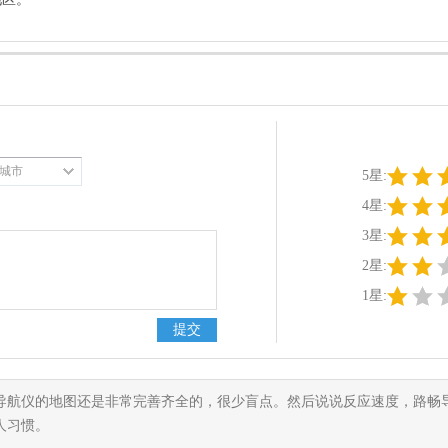
城市
5星:
4星:
3星:
2星:
1星:
导航仪的地图还是非常完善齐全的，很少盲点。然后说说反应速度，路畅
人习惯。