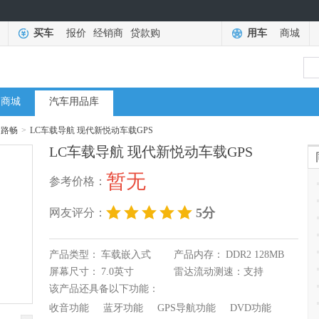
买车
报价
经销商
贷款购
用车
商城
商城
汽车用品库
路畅
>
LC车载导航 现代新悦动车载GPS
LC车载导航 现代新悦动车载GPS
暂无
参考价格：
5分
网友评分：
产品类型：
车载嵌入式
产品内存：
DDR2 128MB
屏幕尺寸：
7.0英寸
雷达流动测速：
支持
该产品还具备以下功能：
收音功能
蓝牙功能
GPS导航功能
DVD功能