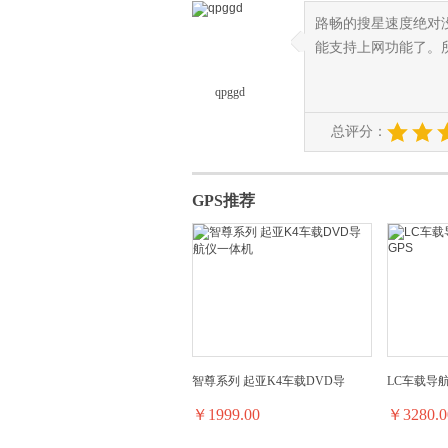
路畅的搜星速度绝对没
◆
◆
能支持上网功能了。
qpggd
总评分：
GPS推荐
智尊系列 起亚K4车载DVD导
LC车载导航
￥1999.00
￥3280.0