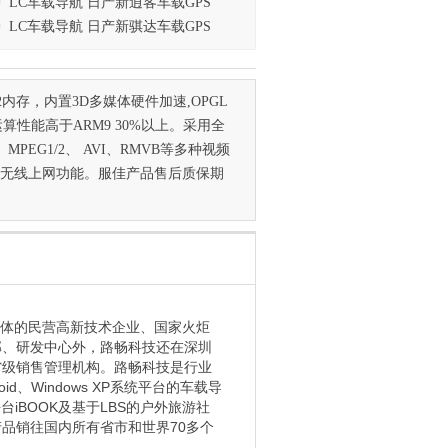
LC车载导航 日产新逍客车载GPS
LC车载导航 日产新骐达车载GPS
DDR2内存，内置3D多媒体硬件加速,OPGL
算性能高于ARM9 30%以上。采用全
PEG1/2、 AVI、RMVB等多种视频
G无线上网功能。服佳产品售后质保期
一体的民营高新技术企业、国家火炬
部、研发中心外，路畅科技还在深圳
省级销售管理机构。路畅科技是行业
d、Windows XP系统平台的车载导
iBOOK及基于LBS的户外旅游社
产品销往国内所有省市和世界70多个