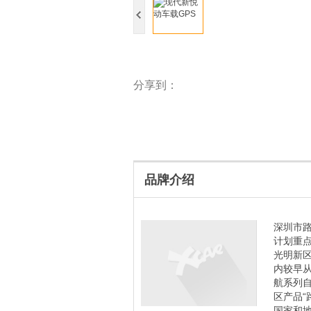
分享到：
品牌介绍
深圳市路
计划重
光明新
内较早从
航系列自
区产品“
国家和