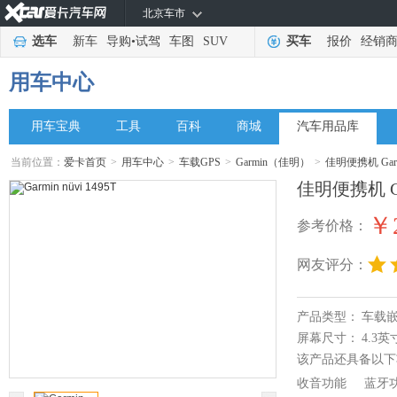
北京车市
选车
新车
导购
•
试驾
车图
SUV
买车
报价
经销
用车中心
用车宝典
工具
百科
商城
汽车用品库
当前位置：
爱卡首页
>
用车中心
>
车载GPS
>
Garmin（佳明）
>
佳明便携机 Garmi
佳明便携机 Gar
￥2
参考价格：
网友评分：
产品类型：
车载
屏幕尺寸：
4.3英
该产品还具备以下
收音功能
蓝牙