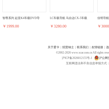
智尊系列 起亚K4车载DVD导
LC车载导航 马自达CX-5车载
佳明导航仪 
￥1999.00
￥3280.00
￥3000
关于爱卡
|
招贤纳士
|
联系我们
|
友情链接
|
选
©2002-
2026
www.xcar.com.cn All ri
沪ICP备2026012155号-1
沪公网安备
互联网违法和不良信息举报方式：电话：021-
昂达便携机 昂达VP30
神行者便携机 神行者S10
新科便携
￥699.00
￥1980.00
￥3800