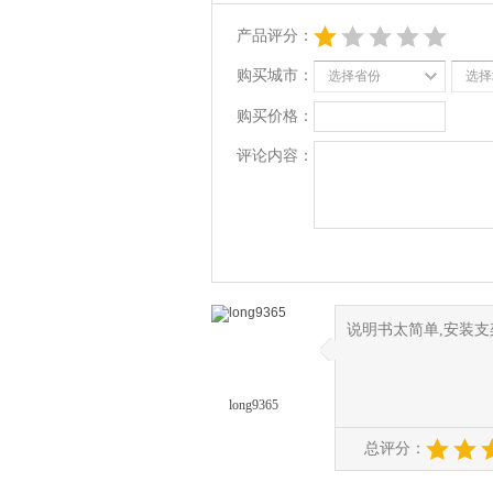
产品评分：
购买城市：
选择省份
选择
购买价格：
评论内容：
说明书太简单,安装
◆
◆
long9365
总评分：