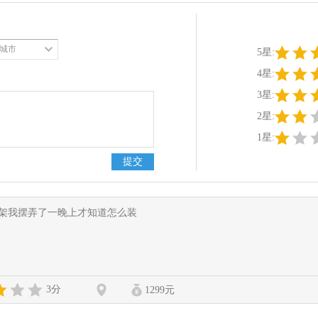
城市
5星:
4星:
3星:
2星:
1星:
支架我摆弄了一晚上才知道怎么装
3分
1299元