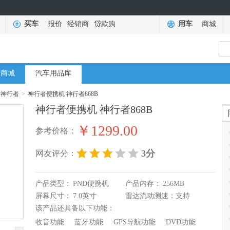
买车
报价
经销商
贷款购
用车
商城
商城
汽车用品库
神行者
>
神行者便携机 神行者868B
神行者便携机 神行者868B
￥1299.00
参考价格：
3分
网友评分：
产品类型：
PND便携机
产品内存：
256MB
屏幕尺寸：
7.0英寸
雷达流动测速：
支持
该产品还具备以下功能：
收音功能
蓝牙功能
GPS导航功能
DVD功能