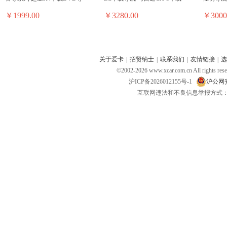
￥1999.00
￥3280.00
￥3000
关于爱卡
|
招贤纳士
|
联系我们
|
友情链接
|
选
©2002-
2026
www.xcar.com.cn All ri
沪ICP备2026012155号-1
沪公网安备
互联网违法和不良信息举报方式：电话：021-
昂达便携机 昂达VP30
神行者便携机 神行者S10
新科便携
￥699.00
￥1980.00
￥3800