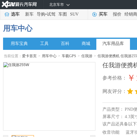
北京车市
选车
新车
导购
•
试驾
车图
SUV
买车
报价
经销
用车中心
用车宝典
工具
百科
商城
汽车用品库
当前位置：
爱卡首页
>
用车中心
>
车载GPS
>
任我游
>
任我游便携机 任我游25
任我游便携机
￥1
参考价格：
网友评分：
产品类型：
PND
屏幕尺寸：
4.3英
该产品还具备以下
收音功能
蓝牙