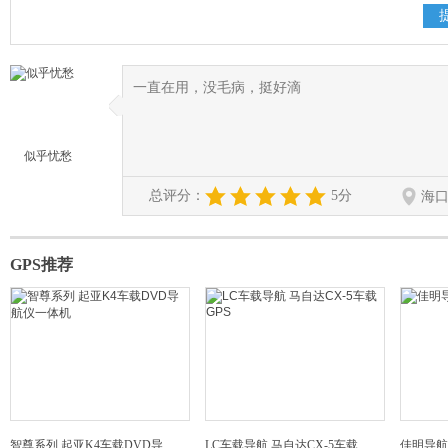
一直在用，没毛病，挺好滴
◆
◆
似乎忧愁
总评分：
5分
海
GPS推荐
智尊系列 起亚K4车载DVD导
LC车载导航 马自达CX-5车载
佳明导航仪 