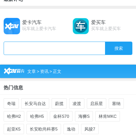
爱卡汽车
爱买车
玩车就上爱卡汽车
买车就上爱买车
搜索
R
文章
>
资讯
>
正文
热门信息
奇瑞
长安马自达
蔚揽
凌渡
启辰星
塞纳
哈弗H2
哈弗H5
金杯S70
海狮S
林肯MKC
起亚K5
长安欧尚科赛5
逸动
风骏7