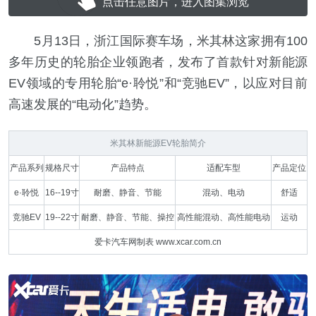
点击任意图片，进入图集浏览
5月13日，浙江国际赛车场，米其林这家拥有100
多年历史的轮胎企业领跑者，发布了首款针对新能源
EV领域的专用轮胎“e·聆悦”和“竞驰EV”，以应对目前
高速发展的“电动化”趋势。
米其林新能源EV轮胎简介
产品系列
规格尺寸
产品特点
适配车型
产品定位
e·聆悦
16--19寸
耐磨、静音、节能
混动、电动
舒适
竞驰EV
19--22寸
耐磨、静音、节能、操控
高性能混动、高性能电动
运动
爱卡汽车网制表 www.xcar.com.cn